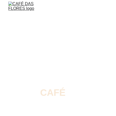
SEJA BEM-VINDO
ao 
CAFÉ
m
ais
famoso 
de Minas